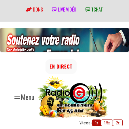
DONS
LIVE VIDÉO
TCHAT'
EN DIRECT
Menu
Vitesse :
1x
1.5x
2x