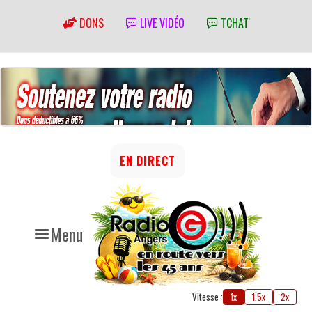
DONS
LIVE VIDÉO
TCHAT'
EN DIRECT
Menu
Vitesse :
1x
1.5x
2x