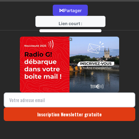
⋈
Partager
Lien court :
https://radio-g.fr?19524
⧉
Inscription Newsletter gratuite