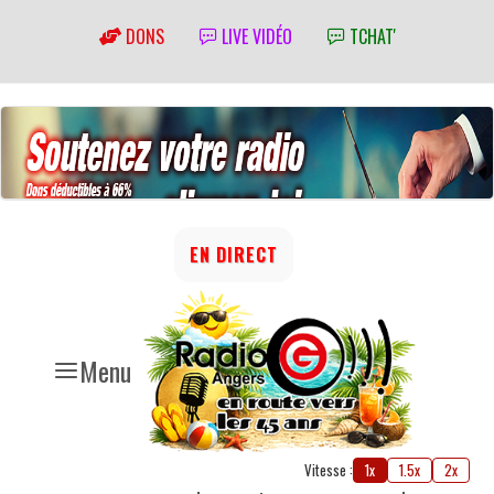
DONS
LIVE VIDÉO
TCHAT'
EN DIRECT
Menu
Vitesse :
1x
1.5x
2x