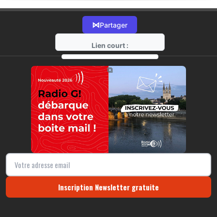
⋈
Partager
Lien court :
https://radio-g.fr?19498
⧉
Inscription Newsletter gratuite