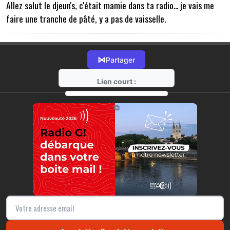
Allez salut le djeun's, c'était mamie dans ta radio... je vais me
faire une tranche de pâté, y a pas de vaisselle.
⋈
Partager
Lien court :
https://radio-g.fr?19379
⧉