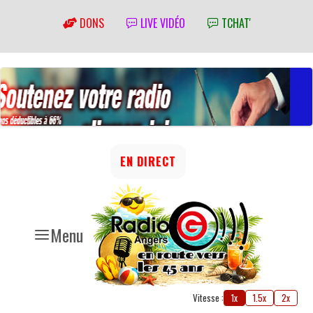
DONS
LIVE VIDÉO
TCHAT'
EN DIRECT
Menu
Vitesse :
1x
1.5x
2x