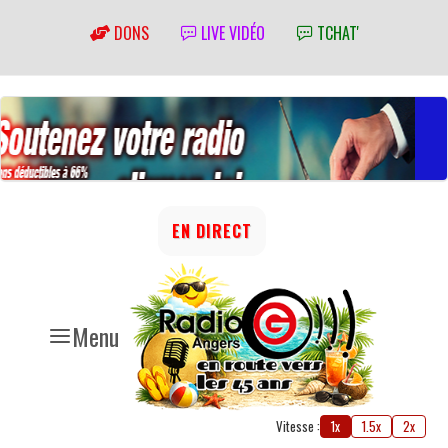
DONS
LIVE VIDÉO
TCHAT'
EN DIRECT
Menu
Vitesse :
1x
1.5x
2x