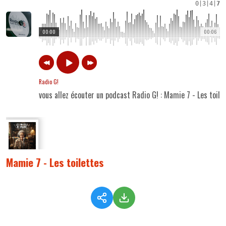
0
|
3
|
4
|
7
00:00
00:06
Radio G!
vous allez écouter un podcast Radio G! : Mamie 7 - Les toile
Mamie 7 - Les toilettes