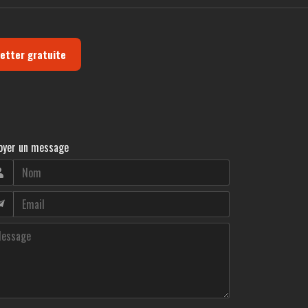
letter gratuite
oyer un message