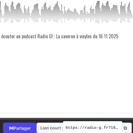
z écouter un podcast Radio G! : La caverne à vinyles du 16 11 2025
⧉
⋈
Lien court :
Partager
https://radio-g.fr?19341