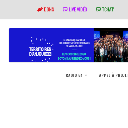
DONS
LIVE VIDÉO
TCHAT'
RADIO G!
APPEL À PROJE