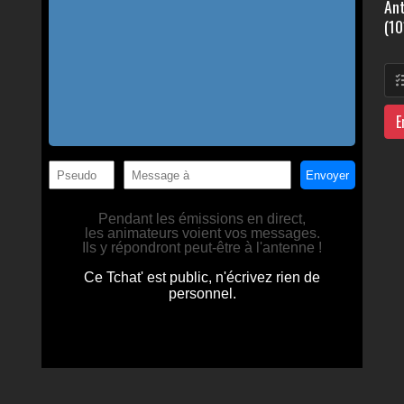
Ant
(10
E