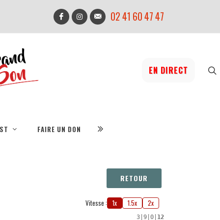
02 41 60 47 47
EN DIRECT
IST
FAIRE UN DON
RETOUR
Vitesse :
1x
1.5x
2x
3
|
9
|
0
|
12