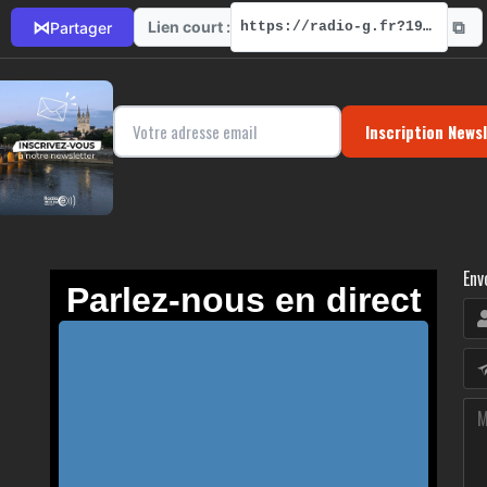
⧉
⋈
Lien court :
Partager
https://radio-g.fr?19330
Inscription News
Env