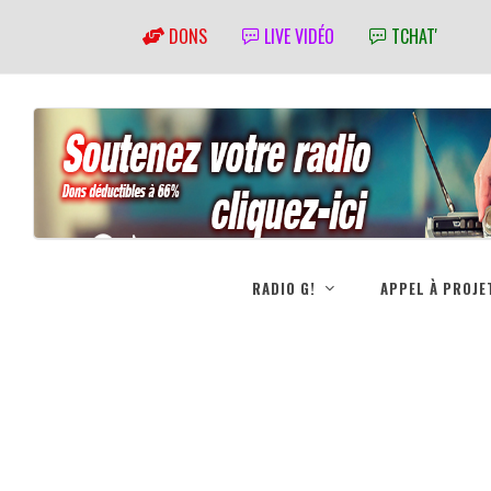
DONS
LIVE VIDÉO
TCHAT'
RADIO G!
APPEL À PROJE