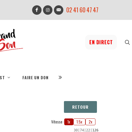
02 41 60 47 47
EN DIRECT
IST
FAIRE UN DON
RETOUR
Vitesse :
1x
1.5x
2x
30
|
74
|
22
|
126