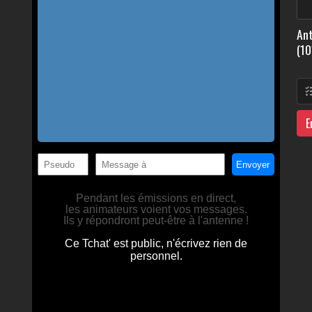
Ant
(10
E