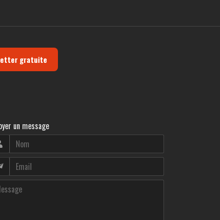
letter gratuite
oyer un message