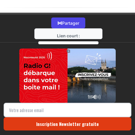
⋈
Partager
Lien court :
https://radio-g.fr?19297
⧉
Inscription Newsletter gratuite