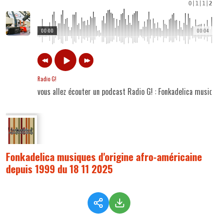
0
|
1
|
1
|
2
00:00
00:04
Radio G!
vous allez écouter un podcast Radio G! : Fonkadelica musiq
Fonkadelica musiques d'origine afro-américaine
depuis 1999 du 18 11 2025