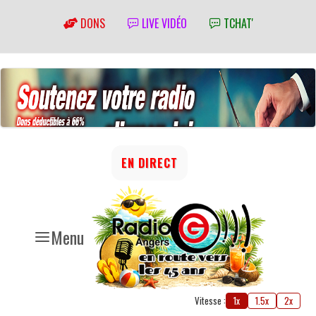
DONS
LIVE VIDÉO
TCHAT'
EN DIRECT
Menu
Vitesse :
1x
1.5x
2x