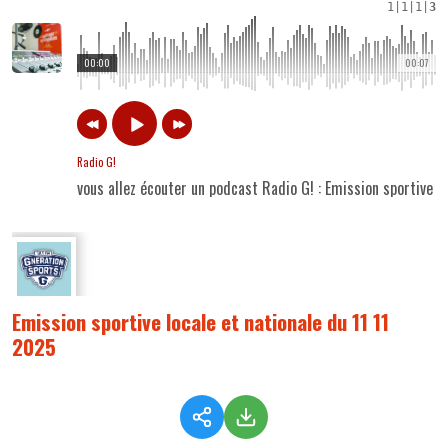
1
|
1
|
1
|
3
00:00
00:07
Radio G!
vous allez écouter un podcast Radio G! : Emission sportive l
Emission sportive locale et nationale du 11 11
2025