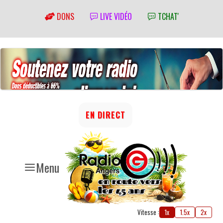
DONS
LIVE VIDÉO
TCHAT'
EN DIRECT
Menu
Vitesse :
1x
1.5x
2x