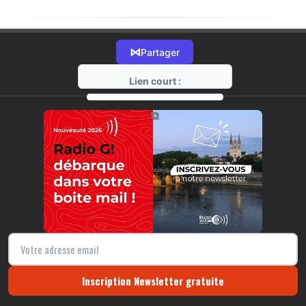
⋈
Partager
Lien court :
https://radio-g.fr?19184
⧉
Inscription Newsletter gratuite