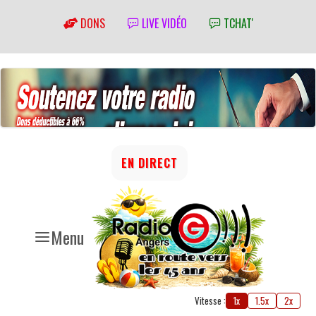
DONS
LIVE VIDÉO
TCHAT'
EN DIRECT
Menu
Vitesse :
1x
1.5x
2x