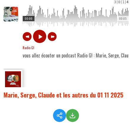
3
|
0
|
1
|
4
00:00
00:05
Radio G!
vous allez écouter un podcast Radio G! : Marie, Serge, Claud
Marie, Serge, Claude et les autres du 01 11 2025