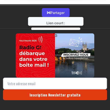
⋈
Partager
Lien court :
https://radio-g.fr?19047
⧉
Inscription Newsletter gratuite