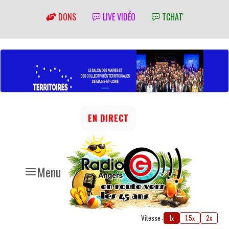
DONS
LIVE VIDÉO
TCHAT'
EN DIRECT
Menu
Vitesse :
1x
1.5x
2x