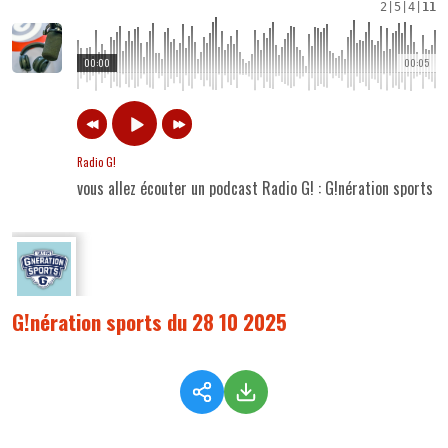
2
|
5
|
4
|
11
00:00
00:05
Radio G!
vous allez écouter un podcast Radio G! : G!nération sports 
G!nération sports du 28 10 2025