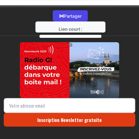
⋈
Partager
Lien court :
https://radio-g.fr?19040
⧉
Inscription Newsletter gratuite