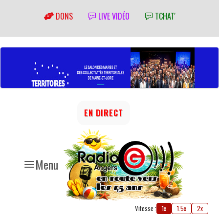
DONS
LIVE VIDÉO
TCHAT'
EN DIRECT
Menu
Vitesse :
1x
1.5x
2x