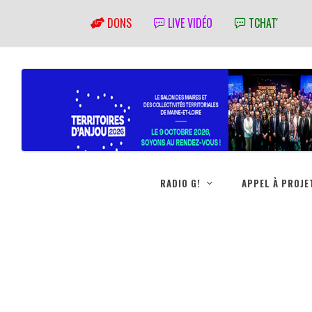
DONS
LIVE VIDÉO
TCHAT'
RADIO G!
APPEL À PROJE