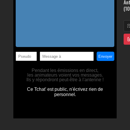
Ant
(10
E