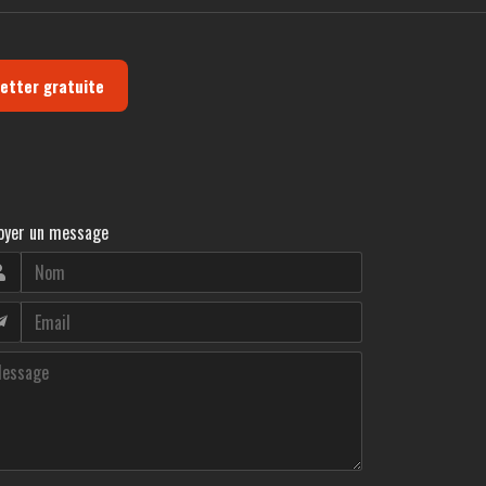
letter gratuite
oyer un message