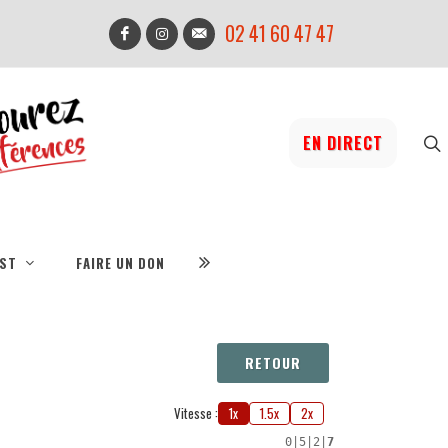
02 41 60 47 47
EN DIRECT
IST
FAIRE UN DON
RETOUR
Vitesse :
1x
1.5x
2x
0
|
5
|
2
|
7