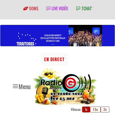
DONS
LIVE VIDÉO
TCHAT'
EN DIRECT
Menu
Vitesse :
1x
1.5x
2x