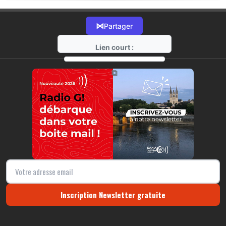
⋈
Partager
Lien court :
https://radio-g.fr?18958
⧉
Inscription Newsletter gratuite