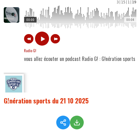
3
|
15
|
1
|
19
00:00
00:04
Radio G!
vous allez écouter un podcast Radio G! : G!nération sports 
G!nération sports du 21 10 2025