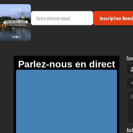
Inscription News
Env
Ant