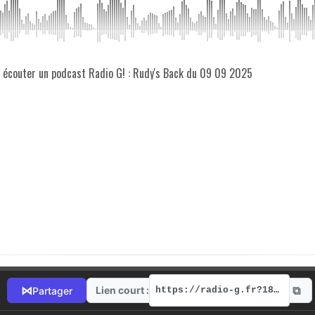
z écouter un podcast Radio G! : Rudy's Back du 09 09 2025
⧉
⋈
Lien court :
Partager
https://radio-g.fr?18927