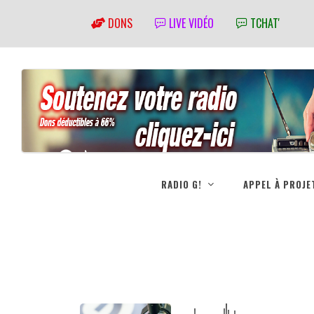
DONS
LIVE VIDÉO
TCHAT'
RADIO G!
APPEL À PROJE