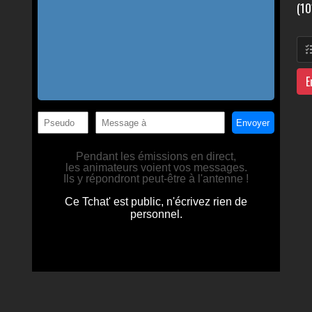
(10
E