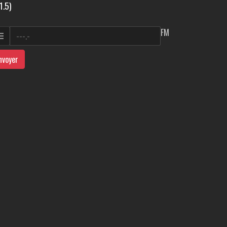
1.5)
FM
nvoyer