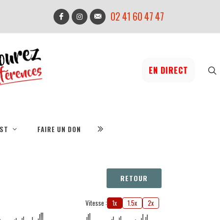
02 41 60 47 47
EN DIRECT
IST
FAIRE UN DON
RETOUR
Vitesse :
1x
1.5x
2x