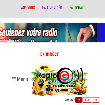
DONS
LIVE VIDÉO
TCHAT'
EN DIRECT
Menu
Vitesse :
1x
1.5x
2x