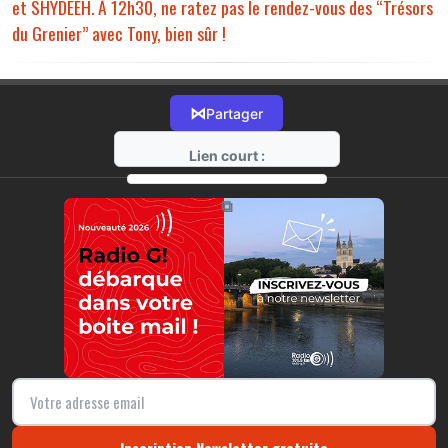
et SHYDEEH. À 12h30, ne ratez pas le rendez-vous des “Trésors
du Grenier” avec Tony, bien sûr !
⋈
Partager
Lien court :
https://radio-g.fr?18914
⧉