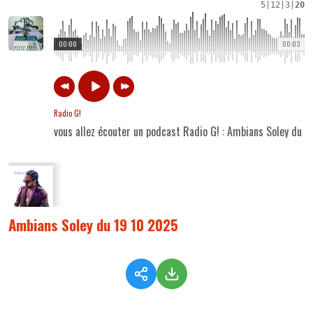
5
|
12
|
3
|
20
00:00
00:03
Radio G!
vous allez écouter un podcast Radio G! : Ambians Soley du 
Ambians Soley du 19 10 2025