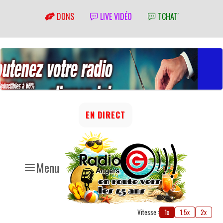
DONS
LIVE VIDÉO
TCHAT'
EN DIRECT
Menu
Vitesse :
1x
1.5x
2x