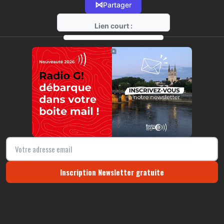
⋈
Partager
Lien court :
https://radio-g.fr?18839
⧉
Inscription Newsletter gratuite