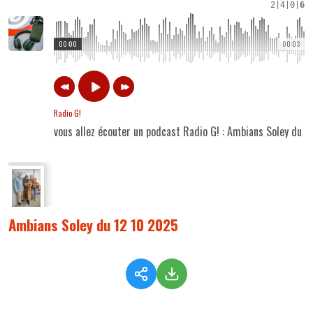
2
|
4
|
0
|
6
00:00
00:03
Radio G!
vous allez écouter un podcast Radio G! : Ambians Soley du 
Ambians Soley du 12 10 2025