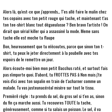
Alors là, qu'est-ce que j'apprends... T'es allé faire le malin chez
tes copains avec ton petit rouge qui tache, et maintenant t'as
ton tee-shirt blanc tout dégueulasse ? Ben bravo l'artiste ! On
dirait qun sérial killer qui a assassiné la mode. Meme sans
tache elle est moche ta flaupe
Bon, heureusement que tu m'écoutes, parce que sinon ton t-
shirt, tu peux le jeter directement à la poubelle avec tes
espoirs de le remettre un jour.
Alors écoute-moi bien mon petit Bacchus raté, et surtout fais
pas n'importe quoi. D'abord, tu FROTTES PAS â Non mais j'te
vois d'ici avec ton sopalin en train de t'acharner comme un
malade. Tu vas justeunacéréal misère sur tout le tissu.
Premièrê règle : tu prends du sel, du gros sel si t'en as, sinon
du fin ça marche aussi. Tu recouvres TOUTE la tache,
généreusement, comme si tu salais un poisson. Le sel, il va