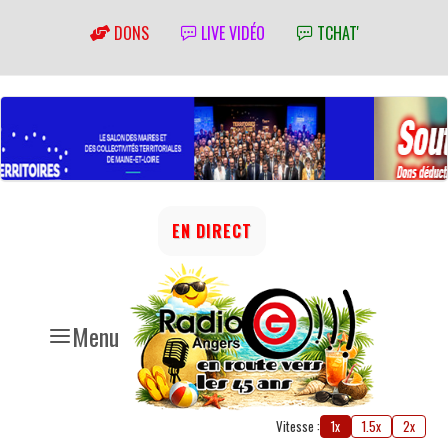
DONS
LIVE VIDÉO
TCHAT'
EN DIRECT
Menu
Vitesse :
1x
1.5x
2x