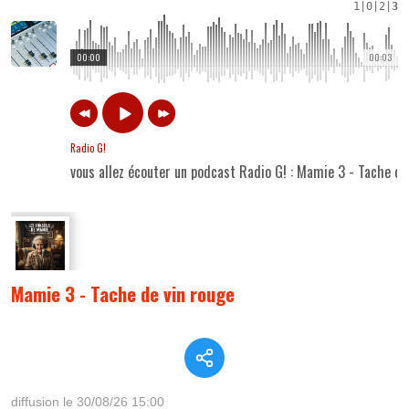
1
|
0
|
2
|
3
00:00
00:03
Radio G!
vous allez écouter un podcast Radio G! : Mamie 3 - Tache de
Mamie 3 - Tache de vin rouge
diffusion le 30/08/26 15:00