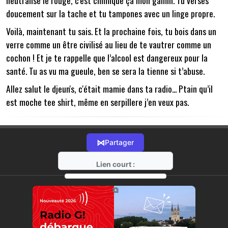
neutralise le rouge, c'est chimique ça mon gamin. Tu verses
doucement sur la tache et tu tampones avec un linge propre.
Voilà, maintenant tu sais. Et la prochaine fois, tu bois dans un
verre comme un être civilisé au lieu de te vautrer comme un
cochon ! Et je te rappelle que l’alcool est dangereux pour la
santé. Tu as vu ma gueule, ben se sera la tienne si t’abuse.
Allez salut le djeun's, c'était mamie dans ta radio... Ptain qu’il
est moche tee shirt, même en serpillere j’en veux pas.
⋈
Partager
Lien court :
https://radio-g.fr?18825
⧉