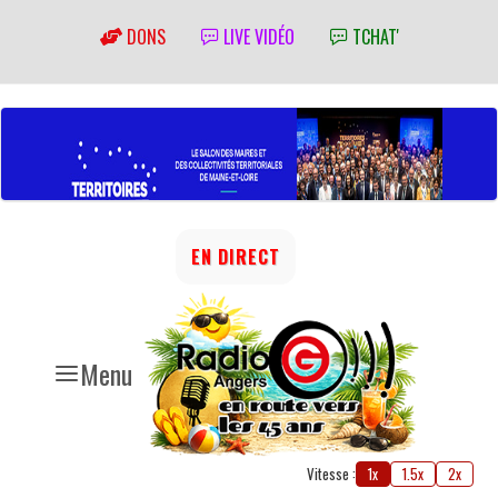
DONS
LIVE VIDÉO
TCHAT'
EN DIRECT
Menu
Vitesse :
1x
1.5x
2x