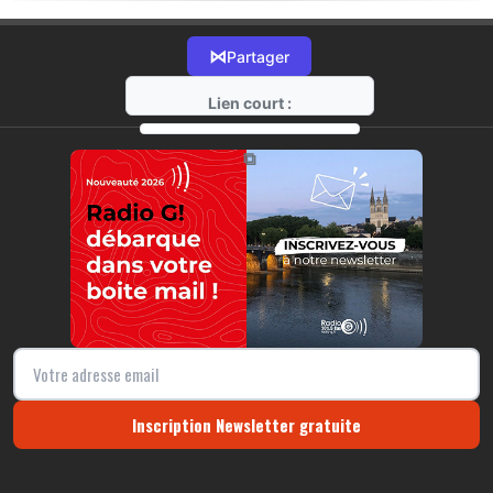
⋈
Partager
Lien court :
https://radio-g.fr?18816
⧉
Inscription Newsletter gratuite