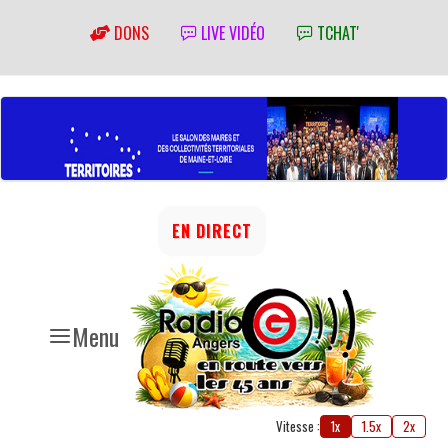
DONS
LIVE VIDÉO
TCHAT'
EN DIRECT
Menu
Vitesse :
1x
1.5x
2x