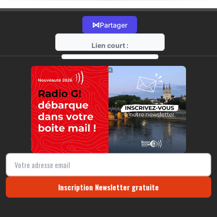
⋈
Partager
Lien court :
https://radio-g.fr?18768
⧉
Inscription Newsletter gratuite