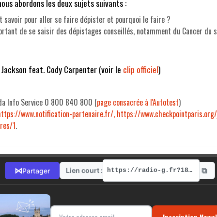
ous abordons les deux sujets suivants :
t savoir pour aller se faire dépister et pourquoi le faire ?
ortant de se saisir des dépistages conseillés, notamment du Cancer du s
 Jackson feat. Cody Carpenter (voir le
clip officiel
)
ida Info Service 0 800 840 800 (
page consacrée à l'Autotest
)
https://www.notification-partenaire.fr/,
https://www.checkpointparis.org
res/1
.
⧉
⋈
Lien court :
Partager
https://radio-g.fr?18744