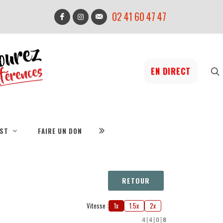
02 41 60 47 47
EN DIRECT
IST
FAIRE UN DON
RETOUR
Vitesse :
1x
1.5x
2x
4
|
4
|
0
|
8