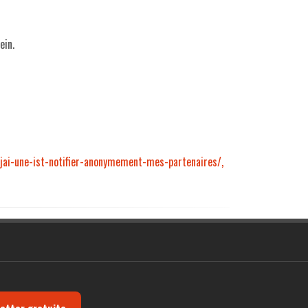
ein.
/jai-une-ist-notifier-anonymement-mes-partenaires/,