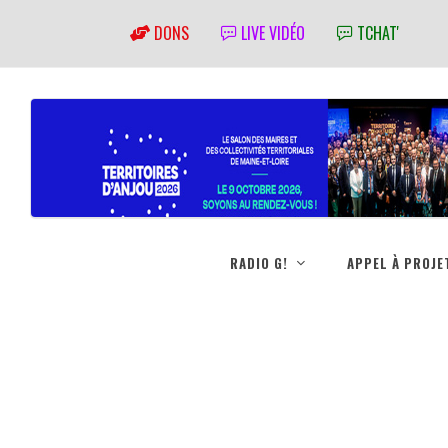
DONS
LIVE VIDÉO
TCHAT'
RADIO G!
APPEL À PROJE