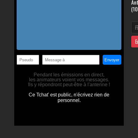
Ant
(10
E