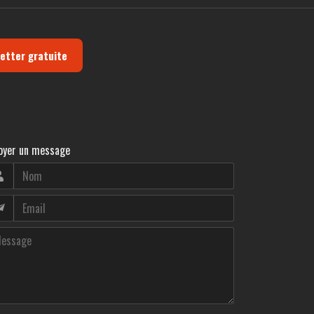
letter gratuite
oyer un message