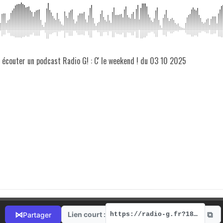
z écouter un podcast Radio G! : C' le weekend ! du 03 10 2025
⧉
⋈
Lien court :
Partager
https://radio-g.fr?18543