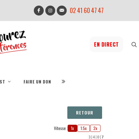
02 41 60 47 47
EN DIRECT
IST
FAIRE UN DON
RETOUR
Vitesse :
1x
1.5x
2x
3
|
4
|
0
|
7