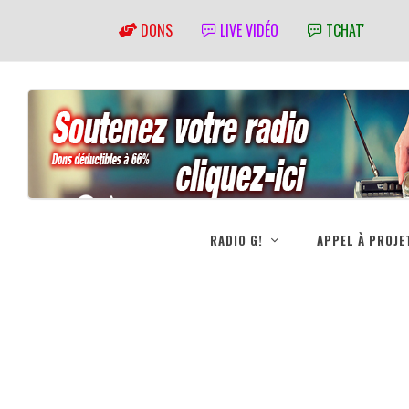
DONS
LIVE VIDÉO
TCHAT'
RADIO G!
APPEL À PROJE