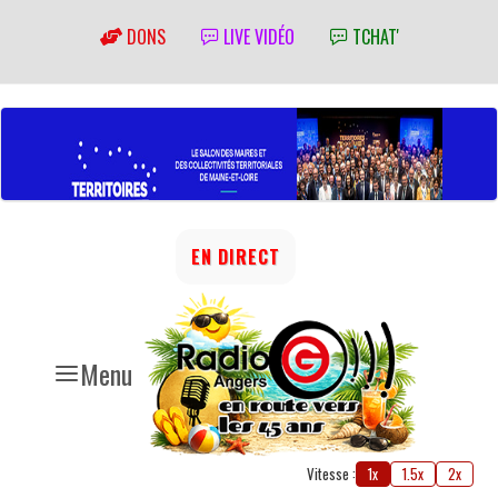
DONS
LIVE VIDÉO
TCHAT'
EN DIRECT
Menu
Vitesse :
1x
1.5x
2x