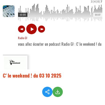
3
|
4
|
0
|
7
00:00
00:07
Radio G!
vous allez écouter un podcast Radio G! : C' le weekend ! du
C' le weekend ! du 03 10 2025