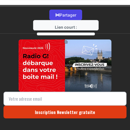
⋈
Partager
Lien court :
https://radio-g.fr?18543
⧉
Inscription Newsletter gratuite