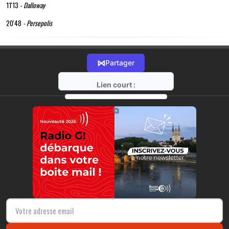
11'13
- Dalloway
20'48
- Persepolis
⋈
Partager
Lien court :
https://radio-g.fr?18518
⧉