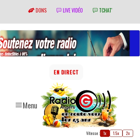
DONS
LIVE VIDÉO
TCHAT'
EN DIRECT
Menu
Vitesse :
1x
1.5x
2x