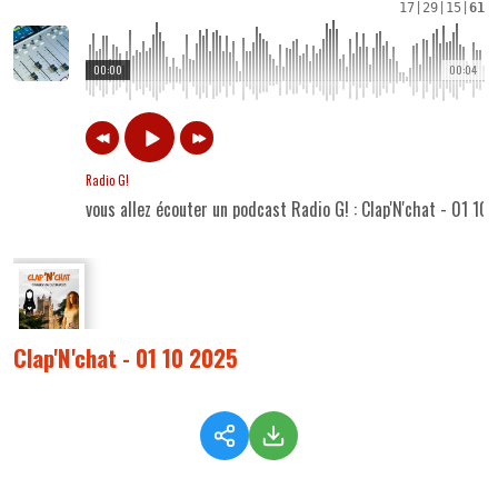
17
|
29
|
15
|
61
00:00
00:04
Radio G!
vous allez écouter un podcast Radio G! : Clap'N'chat - 01 10
Clap'N'chat - 01 10 2025