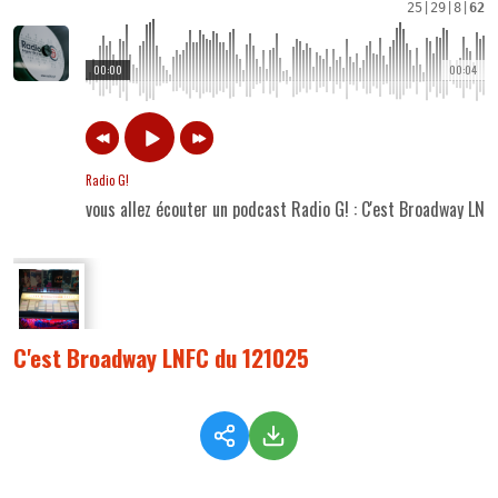
25
|
29
|
8
|
62
00:00
00:04
Radio G!
vous allez écouter un podcast Radio G! : C'est Broadway LN
C'est Broadway LNFC du 121025