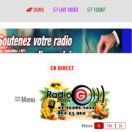
DONS
LIVE VIDÉO
TCHAT'
EN DIRECT
Menu
Vitesse :
1x
1.5x
2x