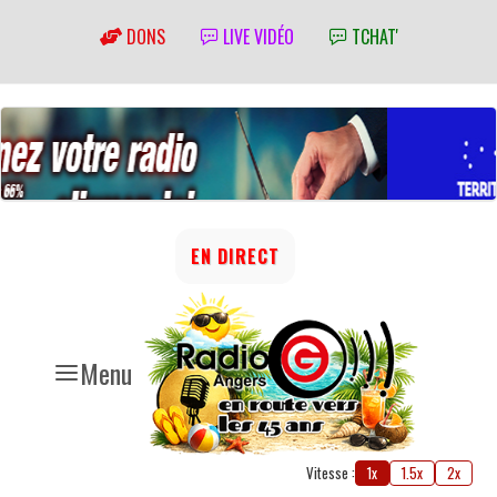
DONS
LIVE VIDÉO
TCHAT'
EN DIRECT
Menu
Vitesse :
1x
1.5x
2x