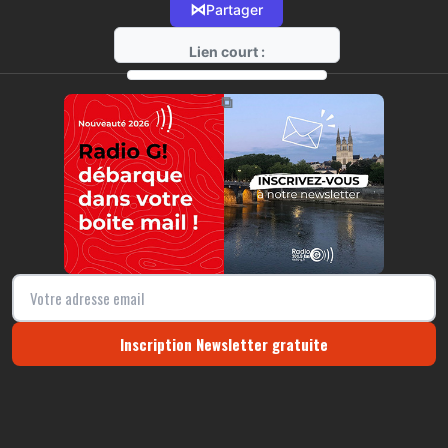
⋈
Partager
Lien court :
https://radio-g.fr?18505
⧉
Inscription Newsletter gratuite