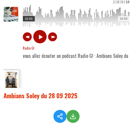
2
|
8
|
0
|
10
00:00
00:06
Radio G!
vous allez écouter un podcast Radio G! : Ambians Soley du 
Ambians Soley du 28 09 2025