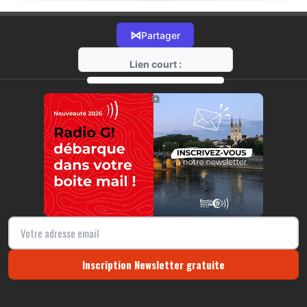
⋈
Partager
Lien court :
https://radio-g.fr?18421
⧉
Inscription Newsletter gratuite