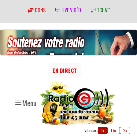
DONS
LIVE VIDÉO
TCHAT'
EN DIRECT
Menu
Vitesse :
1x
1.5x
2x