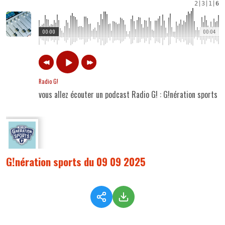
2
|
3
|
1
|
6
00:00
00:04
Radio G!
vous allez écouter un podcast Radio G! : G!nération sports
G!nération sports du 09 09 2025