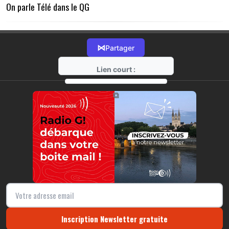
On parle Télé dans le QG
⋈
Partager
Lien court :
https://radio-g.fr?18415
⧉
Inscription Newsletter gratuite