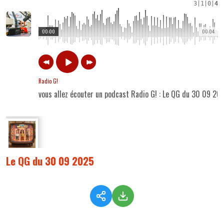
3
|
1
|
0
|
4
00:00
00:04
Radio G!
vous allez écouter un podcast Radio G! : Le QG du 30 09 20
Le QG du 30 09 2025