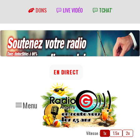
DONS
LIVE VIDÉO
TCHAT'
EN DIRECT
Menu
Vitesse :
1x
1.5x
2x