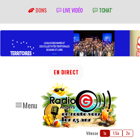
DONS
LIVE VIDÉO
TCHAT'
EN DIRECT
Menu
Vitesse :
1x
1.5x
2x