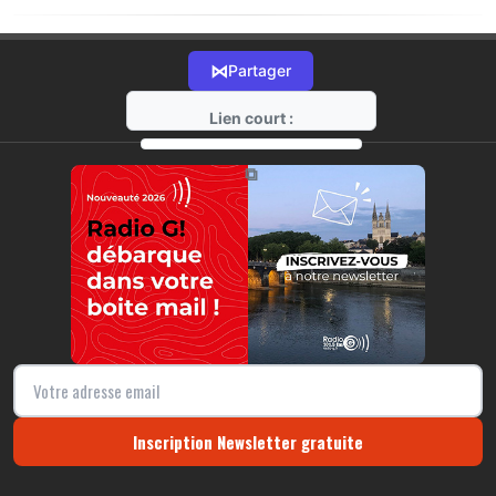
⋈
Partager
Lien court :
https://radio-g.fr?18407
⧉
Inscription Newsletter gratuite