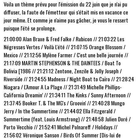
Voila un thème prévu pour l'émission du 22 juin que je n'ai pu
diffuser, la faute de l'émetteur qui s'était mis en vacance ce
jour même. Et comme je n'aime pas gâcher, je vous le ressert
puisque l'été se prolonge.
21:00:00 Alan Braxe & Fred Falke / Rubicon // 21:03:22 Les
Négresses Vertes / Voilà L'été // 21:07:15 Orange Blossom /
Mexico // 21:12:56 Mylène Farmer / C'est une belle journée //
21:17:09 MARTIN STEPHENSON & THE DAINTEES / Boat To
Bolivia [1986 // 21:21:12 Zentone, Zenzile & Jolly Joseph /
Riverside // 21:24:55 Madness / Night Boat to Caïro // 21:28:24
Niagara / L'Amour A La Plage //
21:31:49 Michelle Phillips-
California Dreamin’ // 21:34:11 The Kinks / Sunny Afternoon //
21:37:45 Booker T. & The MG's / Groovin' // 21:40:28 Mungo
Jerry / In the Summertime // 21:44:02 Ella Fitzgerald /
Summertime (feat. Louis Armstrong) //
2
1:48:58 Julien Doré /
Porto Vecchio //
2
1:52:41 Michel Polnareff / Holidays //
21:56:02 Véronique Sanson / Birds Of Summer [Dis-lui de