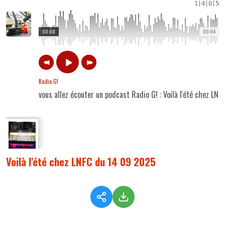
1
|
4
|
0
|
5
00:00
00:04
Radio G!
vous allez écouter un podcast Radio G! : Voilà l'été chez LN
Voilà l'été chez LNFC du 14 09 2025