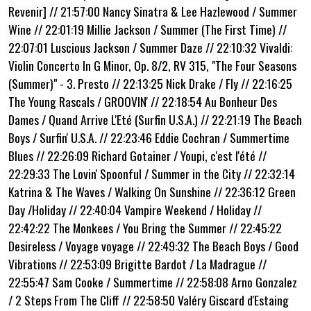
Revenir] //
2
1:57:00 Nancy Sinatra & Lee Hazlewood / Summer
Wine // 22:01:19 Millie Jackson / Summer (The First Time) //
2
2:07:01 Luscious Jackson / Summer Daze // 22:10:32 Vivaldi:
Violin Concerto In G Minor, Op. 8/2, RV 315, "The Four Seasons
(Summer)" - 3. Presto // 22:13:25 Nick Drake / Fly // 22:16:25
The Young Rascals / GROOVIN' // 22:18:54 Au Bonheur Des
Dames / Quand Arrive L'Eté (Surfin U.S.A.) // 22:21:19 The Beach
Boys / Surfin' U.S.A. // 22:23:46 Eddie Cochran / Summertime
Blues // 22:26:09 Richard Gotainer / Youpi, c'est l'été //
22:29:33 The Lovin' Spoonful / Summer in the City // 22:32:14
Katrina & The Waves / Walking On Sunshine // 22:36:12 Green
Day /Holiday // 22:40:04 Vampire Weekend / Holiday //
22:42:22 The Monkees / You Bring the Summer // 22:45:22
Desireless / Voyage voyage // 22:49:32 The Beach Boys / Good
Vibrations // 22:53:09 Brigitte Bardot / La Madrague //
22:55:47 Sam Cooke / Summertime // 22:58:08 Arno Gonzalez
/ 2 Steps From The Cliff // 22:58:50 Valéry Giscard d'Estaing