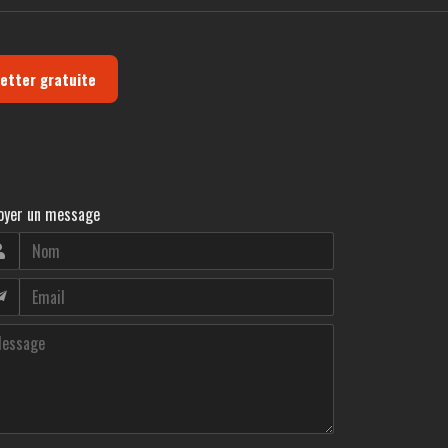
letter gratuite
oyer un message