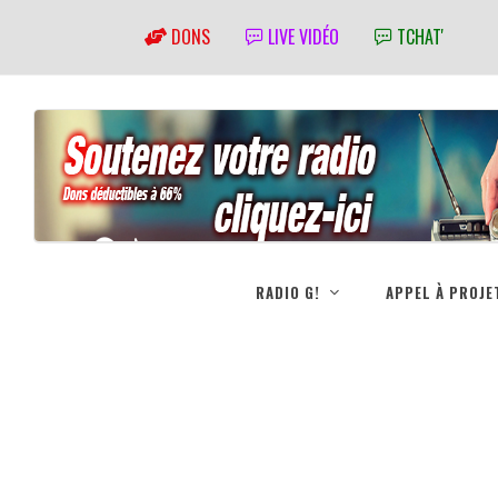
DONS
LIVE VIDÉO
TCHAT'
RADIO G!
APPEL À PROJE