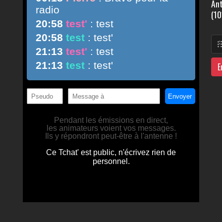
Ant
(10
E