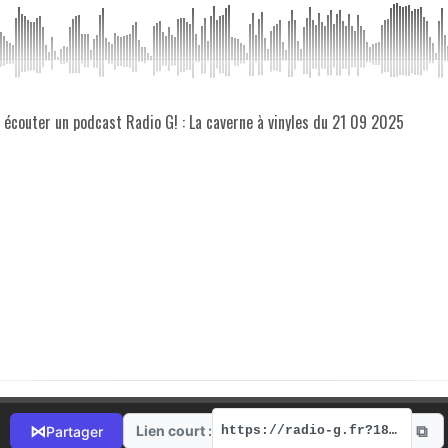
z écouter un podcast Radio G! : La caverne à vinyles du 21 09 2025
⧉
⋈
Lien court :
Partager
https://radio-g.fr?18402