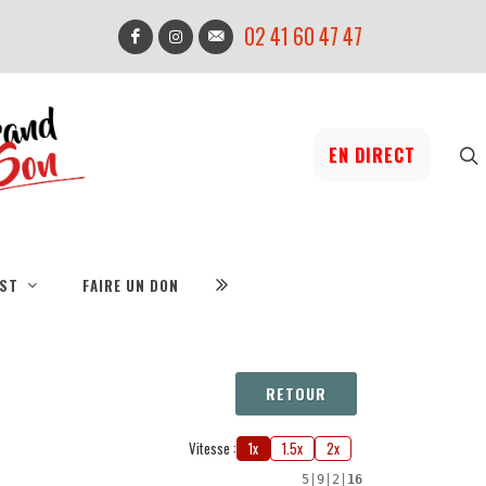
02 41 60 47 47
EN DIRECT
IST
FAIRE UN DON
RETOUR
Vitesse :
1x
1.5x
2x
5
|
9
|
2
|
16