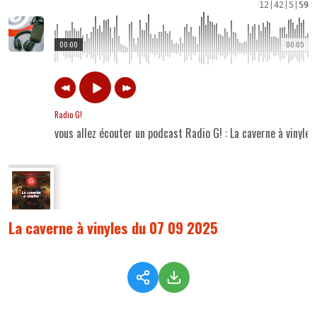
12
|
42
|
5
|
59
00:00
00:05
Radio G!
vous allez écouter un podcast Radio G! : La caverne à vinyl
La caverne à vinyles du 07 09 2025