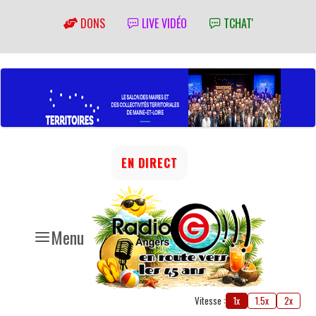
DONS
LIVE VIDÉO
TCHAT'
EN DIRECT
Menu
Vitesse :
1x
1.5x
2x