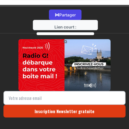
⋈
Partager
Lien court :
https://radio-g.fr?18401
⧉
Inscription Newsletter gratuite