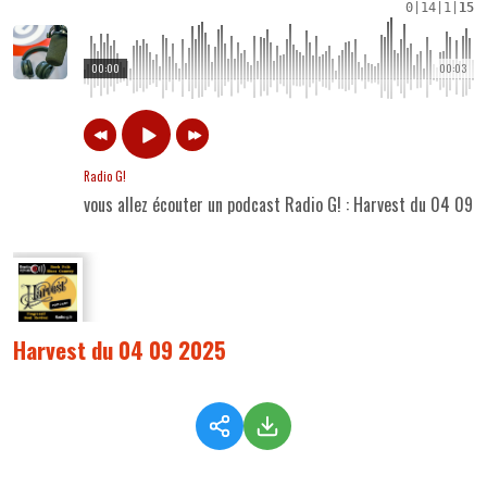
0
|
14
|
1
|
15
00:00
00:03
Radio G!
vous allez écouter un podcast Radio G! : Harvest du 04 09 
Harvest du 04 09 2025