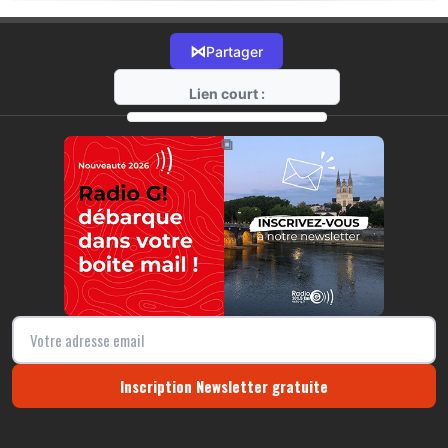
⋈
Partager
Lien court :
https://radio-g.fr?18371
⧉
Inscription Newsletter gratuite