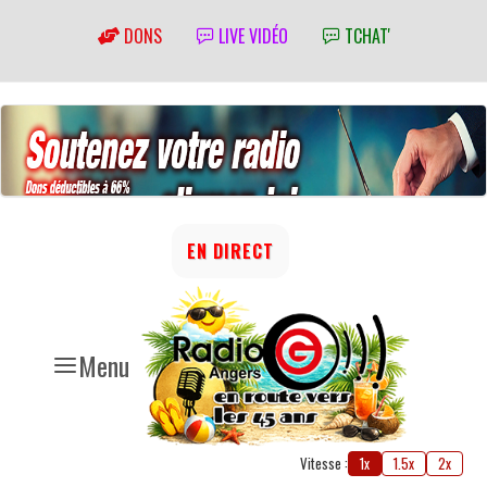
DONS
LIVE VIDÉO
TCHAT'
EN DIRECT
Menu
Vitesse :
1x
1.5x
2x