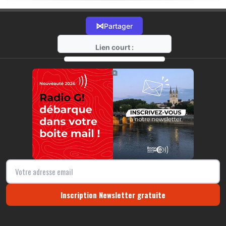
⋈
Partager
Lien court :
https://radio-g.fr?18359
⧉
Inscription Newsletter gratuite