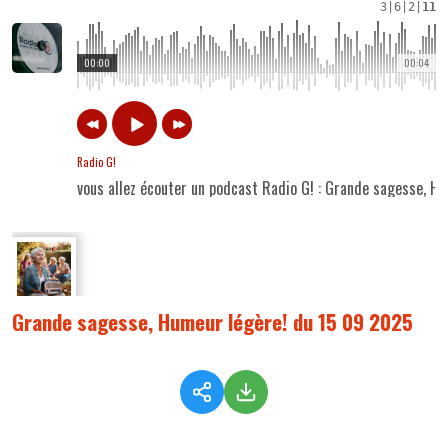
3
|
6
|
2
|
11
00:00
00:04
Radio G!
vous allez écouter un podcast Radio G! : Grande sagesse, H
Grande sagesse, Humeur légère! du 15 09 2025