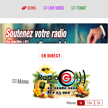
DONS
LIVE VIDÉO
TCHAT'
EN DIRECT
Menu
Vitesse :
1x
1.5x
2x