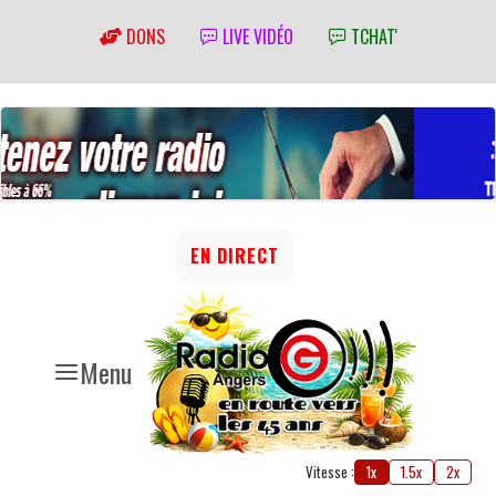
DONS
LIVE VIDÉO
TCHAT'
EN DIRECT
Menu
Vitesse :
1x
1.5x
2x