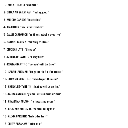
1 - LAURA LITTARDI "old man"
2 - SHOLA ADISA-FARRAR "feeling good"
3 - MELODY GARDOT "les étoiles"
4 - TIA FULLER "sax in the trenches"
5 - CALLIE CARDAMON "on the street where you live"
6 - KATRINE MADSEN "can't buy me love"
7 - DEBORAH LATZ "é luxo so"
8 - SIRENS OF SWINGS "honey blue"
9 - ROSEANNA VITRO "swingin' with the Duke"
10 - SARAH LANCMAN "tango pour la fin d'un amour"
11 - SHAWNN MONTEIRO "how deep is the ocean"
12 - CHERYL BENTYNE "it might as well be spring"
13 - LAURA ANGLADE "j'aime Paris au mois de mai"
14 - CHAMPIAN FULTON "lollipops and roses"
15 - GRAZYNA AUGUSCIK "so reminding me"
16 - ALEXIA GARDNER "forbidden fruit"
17 - CLELYA ABRAHAM "outre-mer"