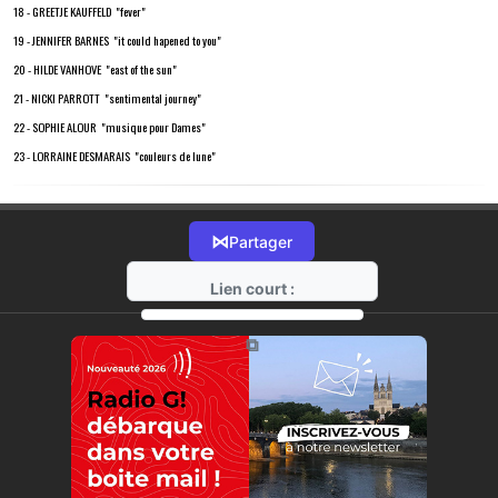
18 - GREETJE KAUFFELD "fever"
19 - JENNIFER BARNES "it could hapened to you"
20 - HILDE VANHOVE "east of the sun"
21 - NICKI PARROTT "sentimental journey"
22 - SOPHIE ALOUR "musique pour Dames"
23 - LORRAINE DESMARAIS "couleurs de lune"
⋈
Partager
Lien court :
https://radio-g.fr?18354
⧉