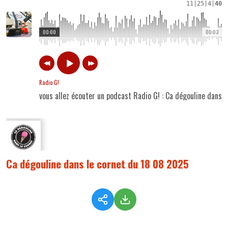
11
|
25
|
4
|
40
00:00
00:03
Radio G!
vous allez écouter un podcast Radio G! : Ca dégouline dans 
Ca dégouline dans le cornet du 18 08 2025