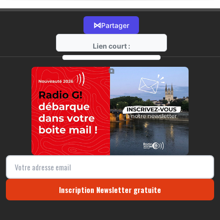
⋈
Partager
Lien court :
https://radio-g.fr?18277
⧉
Inscription Newsletter gratuite