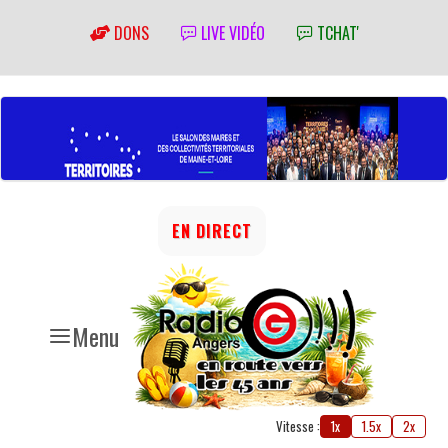
DONS
LIVE VIDÉO
TCHAT'
EN DIRECT
Menu
Vitesse :
1x
1.5x
2x