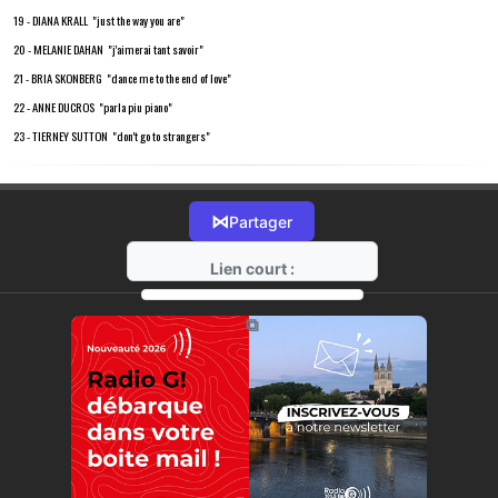
19 - DIANA KRALL "just the way you are"
20 - MELANIE DAHAN "j'aimerai tant savoir"
21 - BRIA SKONBERG "dance me to the end of love"
22 - ANNE DUCROS "parla piu piano"
23 - TIERNEY SUTTON "don't go to strangers"
⋈
Partager
Lien court :
https://radio-g.fr?18227
⧉