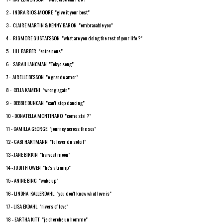
2 - INDRA RIOS-MOORE "give it your best"
3 - CLAIRE MARTIN & KENNY BARON "embracable you"
4 - RIGMORE GUSTAFSSON "what are you doing the rest of your life ?"
5 - JILL BARBER "entre nous"
6 - SARAH LANCMAN "Tokyo song"
7 - AIRELLE BESSON "o grande amor"
8 - CELIA KAMENI "wrong again"
9 - DEBBIE DUNCAN "can't stop dancing"
10 - DONATELLA MONTINARO "come stai ?"
11 - CAMILLA GEORGE "journey across the sea"
12 - GABI HARTMANN "le lever du soleil"
13 - JANE BIRKIN "harvest moon"
14 - JUDITH OWEN "he's a tramp"
15 - ANINE BING "wake up"
16 - LINDHA KALLERDAHL "you don't know what love is"
17 - LISA EKDAHL "rivers of love"
18 - EARTHA KITT "je cherche un homme"