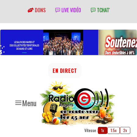
DONS
LIVE VIDÉO
TCHAT'
EN DIRECT
Menu
Vitesse :
1x
1.5x
2x