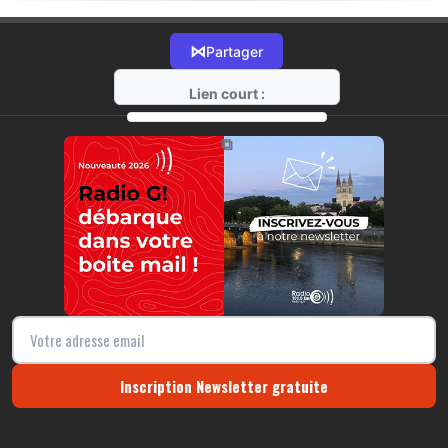
⋈
Partager
Lien court :
https://radio-g.fr?18155
⧉
Inscription Newsletter gratuite