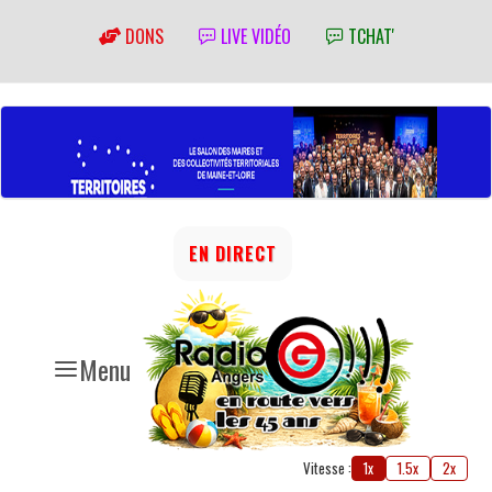
DONS
LIVE VIDÉO
TCHAT'
EN DIRECT
Menu
Vitesse :
1x
1.5x
2x