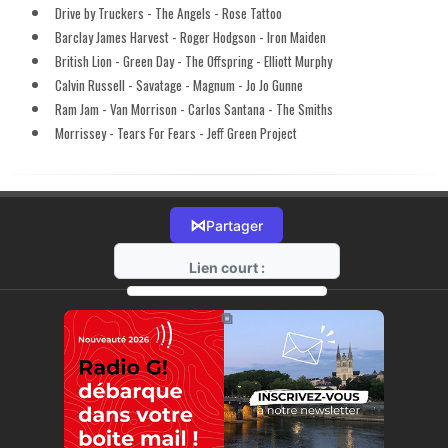
Drive by Truckers - The Angels - Rose Tattoo
Barclay James Harvest - Roger Hodgson - Iron Maiden
British Lion - Green Day - The Offspring - Elliott Murphy
Calvin Russell - Savatage - Magnum - Jo Jo Gunne
Ram Jam - Van Morrison - Carlos Santana - The Smiths
Morrissey - Tears For Fears - Jeff Green Project
⋈
Partager
Lien court :
https://radio-g.fr?18044
⧉