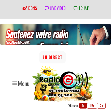
DONS
LIVE VIDÉO
TCHAT'
EN DIRECT
Menu
Vitesse :
1x
1.5x
2x