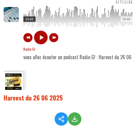
3
|
7
|
1
|
11
00:00
00:04
Radio G!
vous allez écouter un podcast Radio G! : Harvest du 26 06 
Harvest du 26 06 2025