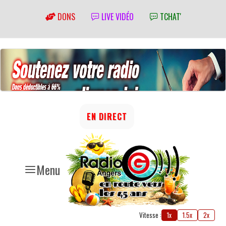
DONS
LIVE VIDÉO
TCHAT'
EN DIRECT
Menu
Vitesse :
1x
1.5x
2x