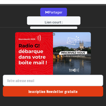
⋈
Partager
Lien court :
https://radio-g.fr?18032
⧉
Inscription Newsletter gratuite