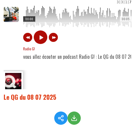
3
|
3
|
1
|
7
00:00
00:05
Radio G!
vous allez écouter un podcast Radio G! : Le QG du 08 07 20
Le QG du 08 07 2025