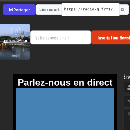
⧉
⋈
Lien court :
Partager
https://radio-g.fr?17974
Inscription News
Env