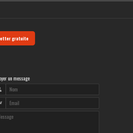
letter gratuite
oyer un message