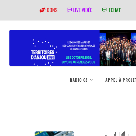
DONS
LIVE VIDÉO
TCHAT'
RADIO G!
APPEL À PROJE