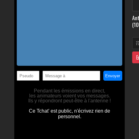
Ant
(10
E