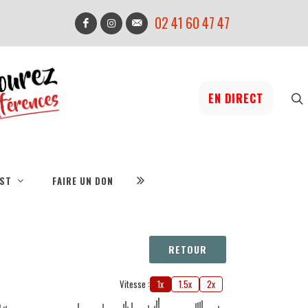
02 41 60 47 47
EN DIRECT
IST
FAIRE UN DON
RETOUR
Vitesse :
1x
1.5x
2x