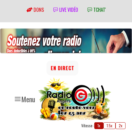
DONS
LIVE VIDÉO
TCHAT'
EN DIRECT
Menu
Vitesse :
1x
1.5x
2x