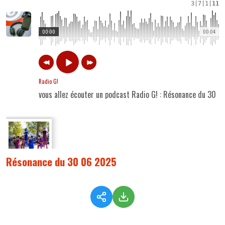
3
|
7
|
1
|
11
00:00
00:04
Radio G!
vous allez écouter un podcast Radio G! : Résonance du 30 
Résonance du 30 06 2025