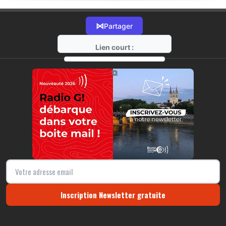
⋈
Partager
Lien court :
https://radio-g.fr?17944
⧉
Inscription Newsletter gratuite