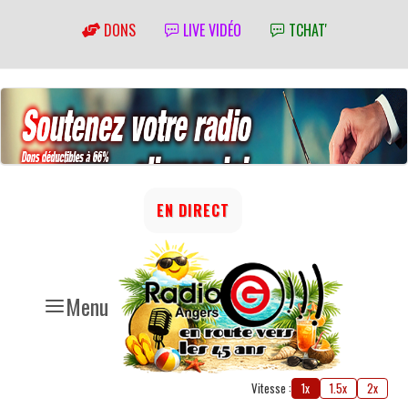
DONS
LIVE VIDÉO
TCHAT'
EN DIRECT
Menu
Vitesse :
1x
1.5x
2x