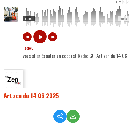
3
|
5
|
0
|
8
00:00
00:07
Radio G!
vous allez écouter un podcast Radio G! : Art zen du 14 06 2
Art zen du 14 06 2025