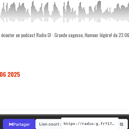
z écouter un podcast Radio G! : Grande sagesse, Humeur légère! du 23 0
 06 2025
⧉
⋈
Lien court :
Partager
https://radio-g.fr?17889