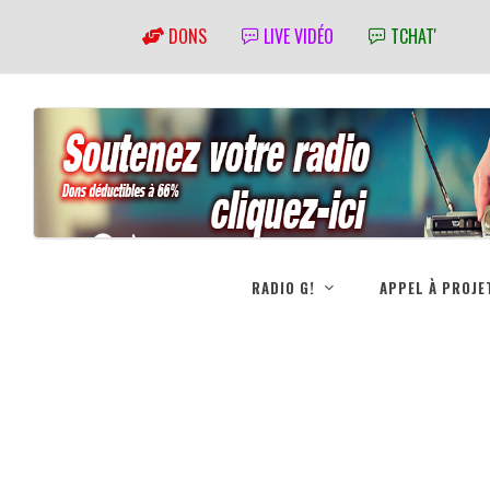
DONS
LIVE VIDÉO
TCHAT'
RADIO G!
APPEL À PROJE