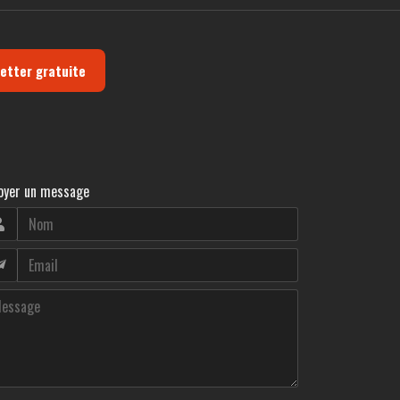
letter gratuite
oyer un message