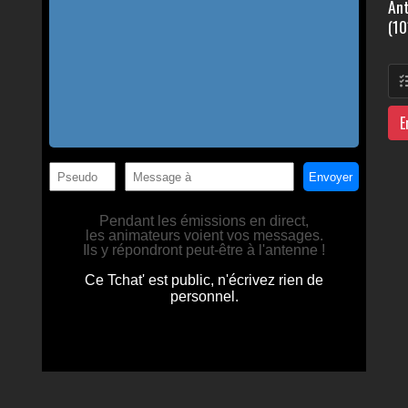
Ant
(10
E