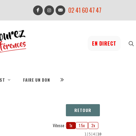
02 41 60 47 47
EN DIRECT
IST
FAIRE UN DON
RETOUR
Vitesse :
1x
1.5x
2x
1
|
5
|
4
|
10