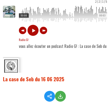
2
|
2
|
1
|
5
00:00
00:03
Radio G!
vous allez écouter un podcast Radio G! : La case de Seb du 
La case de Seb du 16 06 2025