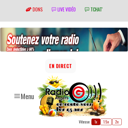
DONS
LIVE VIDÉO
TCHAT'
EN DIRECT
Menu
Vitesse :
1x
1.5x
2x