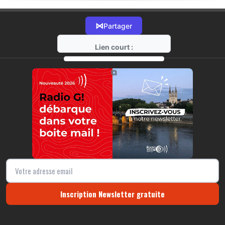
⋈
Partager
Lien court :
https://radio-g.fr?17829
⧉
Inscription Newsletter gratuite