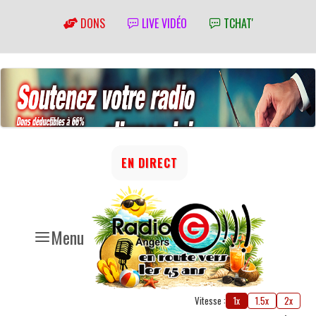
DONS
LIVE VIDÉO
TCHAT'
EN DIRECT
Menu
Vitesse :
1x
1.5x
2x