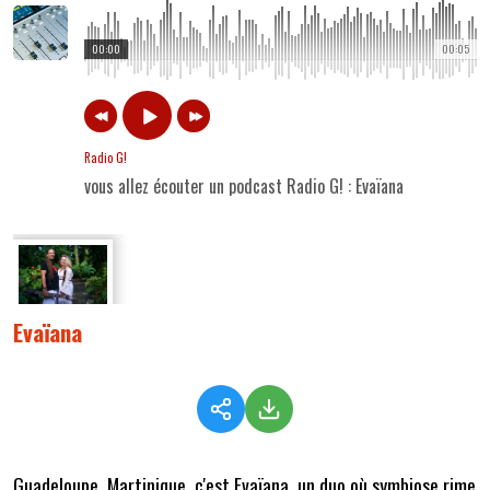
00:00
00:05
Radio G!
vous allez écouter un podcast Radio G! : Evaïana
Evaïana
Guadeloupe, Martinique, c'est Evaïana, un duo où symbiose rime