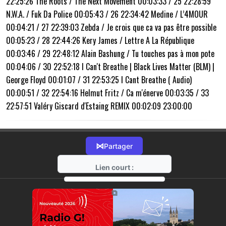
22:25:26 The Roots / The Next Movement 00:03:33 / 25 22:28:59
N.W.A. / Fuk Da Police 00:05:43 / 26 22:34:42 Medine / L’4MOUR
00:04:21 / 27 22:39:03 Zebda / Je crois que ca va pas être possible
00:05:23 / 28 22:44:26 Kery James / Lettre A La République
00:03:46 / 29 22:48:12 Alain Bashung / Tu touches pas à mon pote
00:04:06 / 30 22:52:18 I Can't Breathe | Black Lives Matter (BLM) |
George Floyd 00:01:07 / 31 22:53:25 I Cant Breathe ( Audio)
00:00:51 / 32 22:54:16 Helmut Fritz / Ca m'énerve 00:03:35 / 33
22:57:51 Valéry Giscard d'Estaing REMIX 00:02:09 23:00:00
⋈
Partager
Lien court :
https://radio-g.fr?17763
⧉