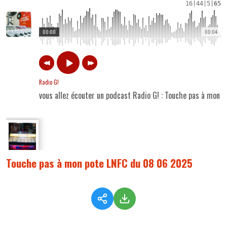
16
|
44
|
5
|
65
00:00
00:04
Radio G!
vous allez écouter un podcast Radio G! : Touche pas à mon
Touche pas à mon pote LNFC du 08 06 2025