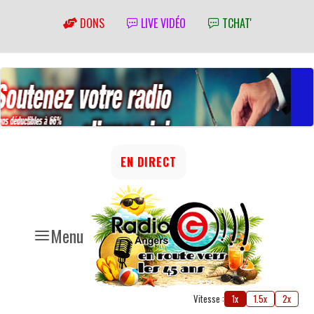
DONS
LIVE VIDÉO
TCHAT'
EN DIRECT
Menu
Vitesse :
1x
1.5x
2x