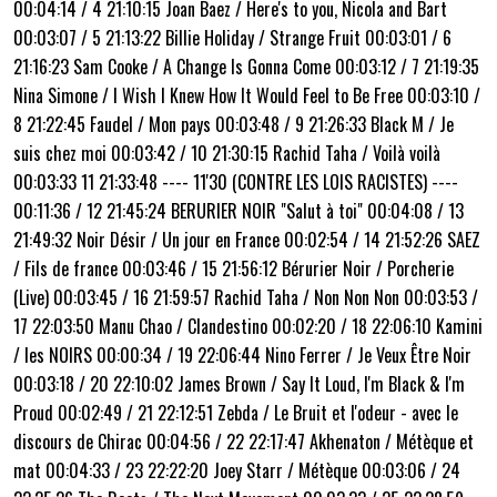
00:04:14 / 4 21:10:15 Joan Baez / Here's to you, Nicola and Bart
00:03:07 / 5 21:13:22 Billie Holiday / Strange Fruit 00:03:01 / 6
21:16:23 Sam Cooke / A Change Is Gonna Come 00:03:12 / 7 21:19:35
Nina Simone / I Wish I Knew How It Would Feel to Be Free 00:03:10 /
8 21:22:45 Faudel / Mon pays 00:03:48 / 9 21:26:33 Black M / Je
suis chez moi 00:03:42 / 10 21:30:15 Rachid Taha / Voilà voilà
00:03:33 11 21:33:48 ---- 11'30 (CONTRE LES LOIS RACISTES) ----
00:11:36 / 12 21:45:24 BERURIER NOIR "Salut à toi" 00:04:08 / 13
21:49:32 Noir Désir / Un jour en France 00:02:54 / 14 21:52:26 SAEZ
/ Fils de france 00:03:46 / 15 21:56:12 Bérurier Noir / Porcherie
(Live) 00:03:45 / 16 21:59:57 Rachid Taha / Non Non Non 00:03:53 /
17 22:03:50 Manu Chao / Clandestino 00:02:20 / 18 22:06:10 Kamini
/ les NOIRS 00:00:34 / 19 22:06:44 Nino Ferrer / Je Veux Être Noir
00:03:18 / 20 22:10:02 James Brown / Say It Loud, I'm Black & I'm
Proud 00:02:49 / 21 22:12:51 Zebda / Le Bruit et l'odeur - avec le
discours de Chirac 00:04:56 / 22 22:17:47 Akhenaton / Métèque et
mat 00:04:33 / 23 22:22:20 Joey Starr / Métèque 00:03:06 / 24