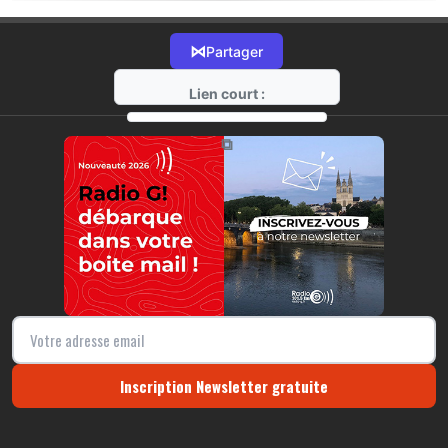
⋈
Partager
Lien court :
https://radio-g.fr?17759
⧉
Inscription Newsletter gratuite