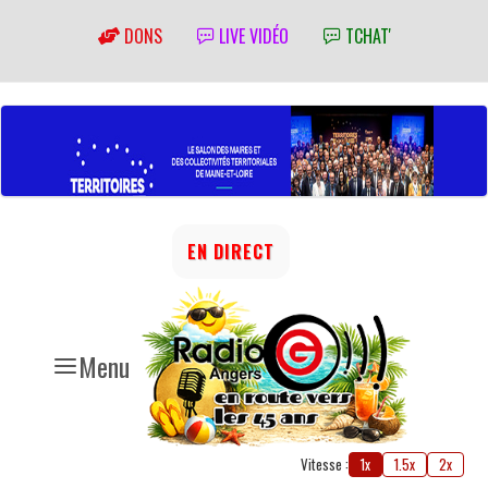
DONS
LIVE VIDÉO
TCHAT'
EN DIRECT
Menu
Vitesse :
1x
1.5x
2x