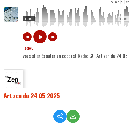
5
|
42
|
9
|
56
00:00
00:05
Radio G!
vous allez écouter un podcast Radio G! : Art zen du 24 05 
Art zen du 24 05 2025