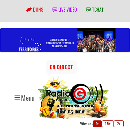
DONS
LIVE VIDÉO
TCHAT'
EN DIRECT
Menu
Vitesse :
1x
1.5x
2x