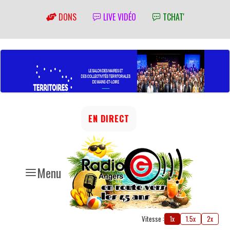
DONS
LIVE VIDÉO
TCHAT'
EN DIRECT
Menu
Vitesse :
1x
1.5x
2x