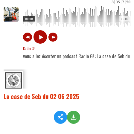
8
|
35
|
7
|
50
00:00
00:03
Radio G!
vous allez écouter un podcast Radio G! : La case de Seb du
La case de Seb du 02 06 2025