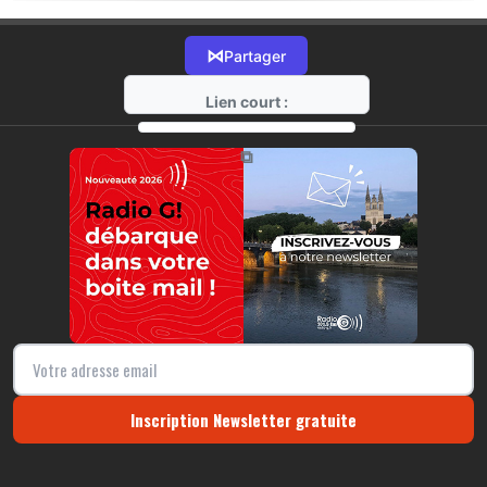
⋈
Partager
Lien court :
https://radio-g.fr?17719
⧉
Inscription Newsletter gratuite